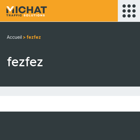
Accueil
>
fezfez
fezfez